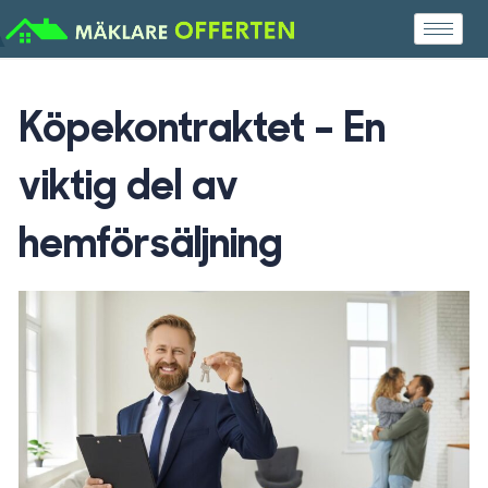
Skip
to
content
Köpekontraktet – En
viktig del av
hemförsäljning